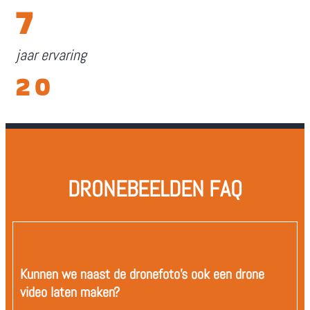
7
jaar ervaring
20
DRONEBEELDEN FAQ
Kunnen we naast de dronefoto's ook een drone
video laten maken?