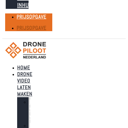
INHUREN
PRIJSOPGAVE
PRIJSOPGAVE
HOME
DRONE
VIDEO
LATEN
MAKEN
Dronebeelden
t.b.v.
verkoop
Dronebeelden