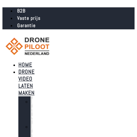
B2B
Vaste prijs
Garantie
HOME
DRONE
VIDEO
LATEN
MAKEN
Dronebeelden
t.b.v.
verkoop
Dronebeelden
t.b.v.