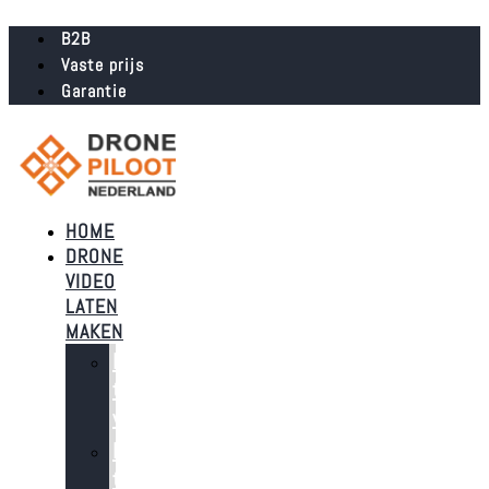
B2B
Vaste prijs
Garantie
HOME
DRONE
VIDEO
LATEN
MAKEN
Dronebeelden
t.b.v.
verkoop
Dronebeelden
t.b.v.