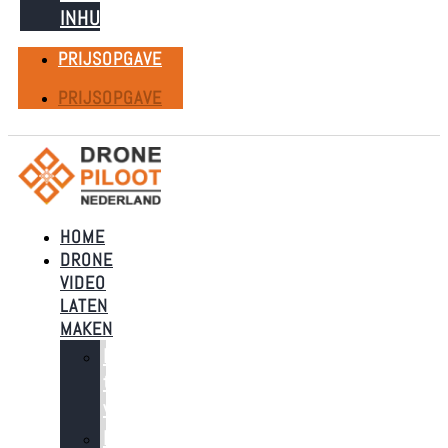
INHUREN
PRIJSOPGAVE
PRIJSOPGAVE
HOME
DRONE
VIDEO
LATEN
MAKEN
Dronebeelden
t.b.v.
verkoop
Dronebeelden