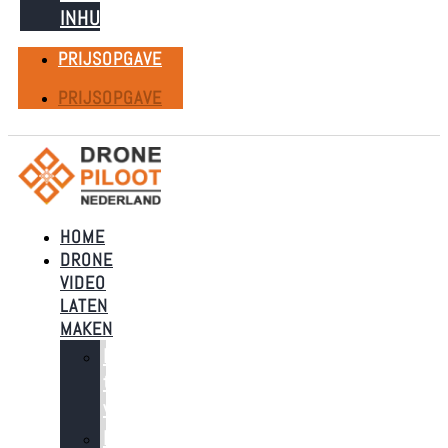
INHUREN
PRIJSOPGAVE
PRIJSOPGAVE
HOME
DRONE
VIDEO
LATEN
MAKEN
Dronebeelden
t.b.v.
verkoop
Dronebeelden