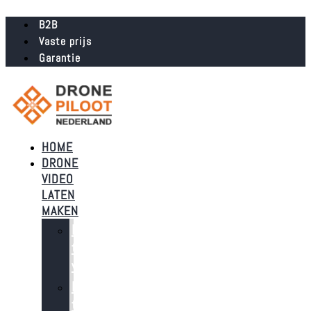
B2B
Vaste prijs
Garantie
HOME
DRONE
VIDEO
LATEN
MAKEN
Dronebeelden
t.b.v.
verkoop
Dronebeelden
t.b.v.