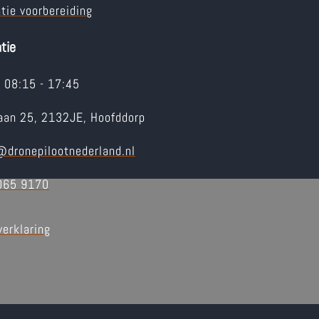
atie voorbereiding
tie
j: 08:15 - 17:45
aan 25, 2132JE, Hoofddorp
dronepilootnederland.nl
065 9170
verklaring