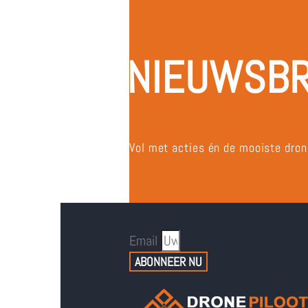
NIEUWSBR
Vol met acties én de mooiste drone
Email
ABONNEER NU