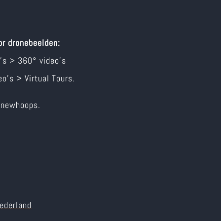
or dronebeelden:
’s > 360° video’s
o’s > Virtual Tours.
inewhoops.
ederland